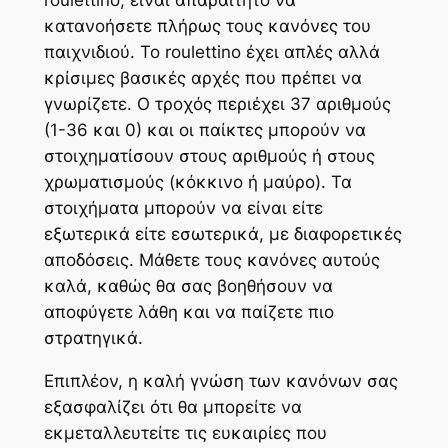
roulettino, είναι απαραίτητο να
κατανοήσετε πλήρως τους κανόνες του
παιχνιδιού. Το roulettino έχει απλές αλλά
κρίσιμες βασικές αρχές που πρέπει να
γνωρίζετε. Ο τροχός περιέχει 37 αριθμούς
(1-36 και 0) και οι παίκτες μπορούν να
στοιχηματίσουν στους αριθμούς ή στους
χρωματισμούς (κόκκινο ή μαύρο). Τα
στοιχήματα μπορούν να είναι είτε
εξωτερικά είτε εσωτερικά, με διαφορετικές
αποδόσεις. Μάθετε τους κανόνες αυτούς
καλά, καθώς θα σας βοηθήσουν να
αποφύγετε λάθη και να παίζετε πιο
στρατηγικά.
Επιπλέον, η καλή γνώση των κανόνων σας
εξασφαλίζει ότι θα μπορείτε να
εκμεταλλευτείτε τις ευκαιρίες που