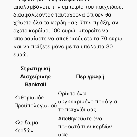
απολαμβάνετε την εμπειρία του παιχνιδιού,
διασφαλίζοντας ταυτόχρονα ότι δεν θα
χάσετε όλα τα κέρδη σας. Στην πράξη, αν
έχετε κερδίσει 100 ευρώ, μπορείτε να
αποφασίσετε να αποθηκεύσετε τα 70 ευρώ
και να παίξετε μόνο με τα υπόλοιπα 30
ευρώ.
Στρατηγική
Διαχείρισης
Περιγραφή
Bankroll
Ορίστε ένα
Καθορισμός
συγκεκριμένο ποσό για
Προϋπολογισμού
το παιχνίδι σας.
Αποθηκεύστε ένα
Κλείδωμα
ποσοστό των κερδών
Κερδών
σας.