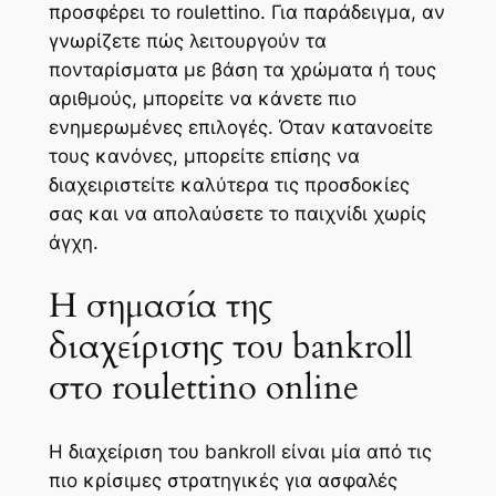
προσφέρει το roulettino. Για παράδειγμα, αν
γνωρίζετε πώς λειτουργούν τα
πονταρίσματα με βάση τα χρώματα ή τους
αριθμούς, μπορείτε να κάνετε πιο
ενημερωμένες επιλογές. Όταν κατανοείτε
τους κανόνες, μπορείτε επίσης να
διαχειριστείτε καλύτερα τις προσδοκίες
σας και να απολαύσετε το παιχνίδι χωρίς
άγχη.
Η σημασία της
διαχείρισης του bankroll
στο roulettino online
Η διαχείριση του bankroll είναι μία από τις
πιο κρίσιμες στρατηγικές για ασφαλές