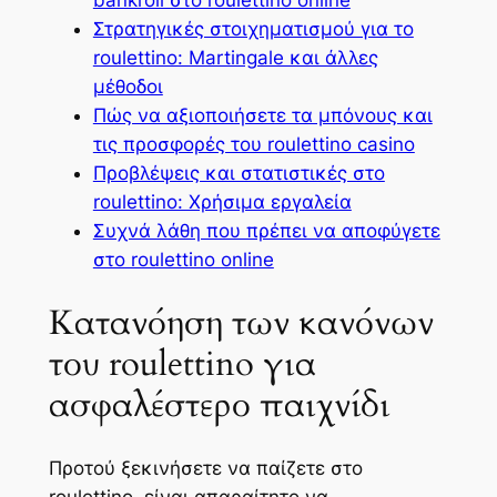
Στρατηγικές στοιχηματισμού για το
roulettino: Martingale και άλλες
μέθοδοι
Πώς να αξιοποιήσετε τα μπόνους και
τις προσφορές του roulettino casino
Προβλέψεις και στατιστικές στο
roulettino: Χρήσιμα εργαλεία
Συχνά λάθη που πρέπει να αποφύγετε
στο roulettino online
Κατανόηση των κανόνων
του roulettino για
ασφαλέστερο παιχνίδι
Προτού ξεκινήσετε να παίζετε στο