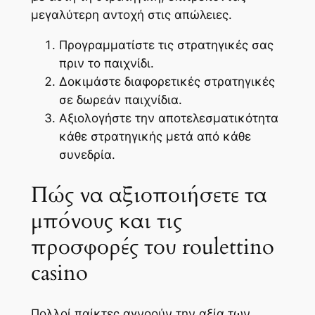
μεγαλύτερη αντοχή στις απώλειες.
Προγραμματίστε τις στρατηγικές σας
πριν το παιχνίδι.
Δοκιμάστε διαφορετικές στρατηγικές
σε δωρεάν παιχνίδια.
Αξιολογήστε την αποτελεσματικότητα
κάθε στρατηγικής μετά από κάθε
συνεδρία.
Πώς να αξιοποιήσετε τα
μπόνους και τις
προσφορές του roulettino
casino
Πολλοί παίκτες αγνοούν την αξία των