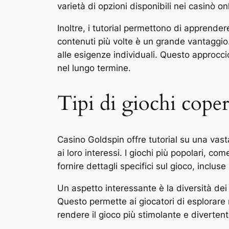
varietà di opzioni disponibili nei casinò o
Inoltre, i tutorial permettono di apprendere
contenuti più volte è un grande vantaggio. C
alle esigenze individuali. Questo approccio
nel lungo termine.
Tipi di giochi coper
Casino Goldspin offre tutorial su una vas
ai loro interessi. I giochi più popolari, co
fornire dettagli specifici sul gioco, incluse
Un aspetto interessante è la diversità dei 
Questo permette ai giocatori di esplorare n
rendere il gioco più stimolante e divertente