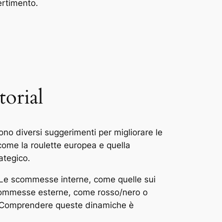
ertimento.
torial
rono diversi suggerimenti per migliorare le
 come la roulette europea e quella
ategico.
e. Le scommesse interne, come quelle sui
le scommesse esterne, come rosso/nero o
i. Comprendere queste dinamiche è