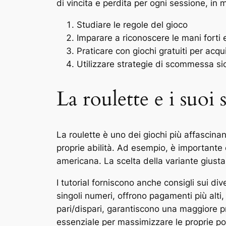
di vincita e perdita per ogni sessione, in
Studiare le regole del gioco
Imparare a riconoscere le mani forti 
Praticare con giochi gratuiti per acq
Utilizzare strategie di scommessa si
La roulette e i suoi 
La roulette è uno dei giochi più affascinan
proprie abilità. Ad esempio, è importante 
americana. La scelta della variante giusta 
I tutorial forniscono anche consigli sui d
singoli numeri, offrono pagamenti più alti
pari/dispari, garantiscono una maggiore 
essenziale per massimizzare le proprie pos