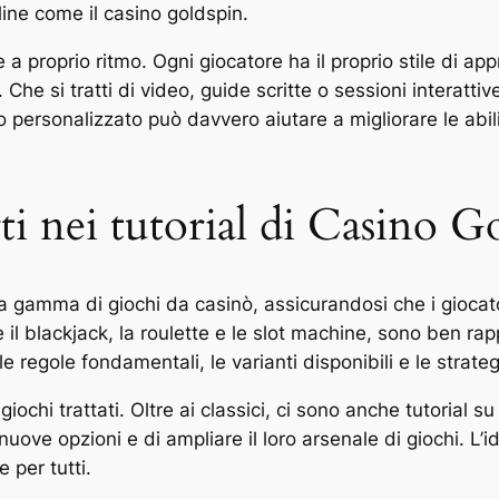
nline come il
casino goldspin
.
 a proprio ritmo. Ogni giocatore ha il proprio stile di app
he si tratti di video, guide scritte o sessioni interattiv
 personalizzato può davvero aiutare a migliorare le abilità
ti nei tutorial di Casino G
ta gamma di giochi da casinò, assicurandosi che i giocat
me il blackjack, la roulette e le slot machine, sono ben ra
 le regole fondamentali, le varianti disponibili e le strate
giochi trattati. Oltre ai classici, ci sono anche tutorial 
uove opzioni e di ampliare il loro arsenale di giochi. L’i
 per tutti.