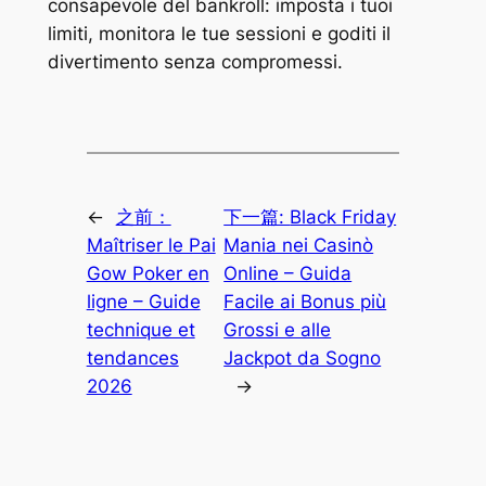
consapevole del bankroll: imposta i tuoi
limiti, monitora le tue sessioni e goditi il
divertimento senza compromessi.
←
之前：
下一篇:
Black Friday
Maîtriser le Pai
Mania nei Casinò
Gow Poker en
Online – Guida
ligne – Guide
Facile ai Bonus più
technique et
Grossi e alle
tendances
Jackpot da Sogno
2026
→