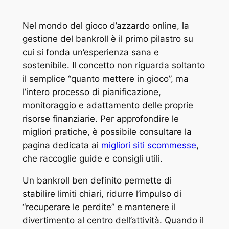
Nel mondo del gioco d’azzardo online, la
gestione del bankroll è il primo pilastro su
cui si fonda un’esperienza sana e
sostenibile. Il concetto non riguarda soltanto
il semplice “quanto mettere in gioco”, ma
l’intero processo di pianificazione,
monitoraggio e adattamento delle proprie
risorse finanziarie. Per approfondire le
migliori pratiche, è possibile consultare la
pagina dedicata ai
migliori siti scommesse
,
che raccoglie guide e consigli utili.
Un bankroll ben definito permette di
stabilire limiti chiari, ridurre l’impulso di
“recuperare le perdite” e mantenere il
divertimento al centro dell’attività. Quando il