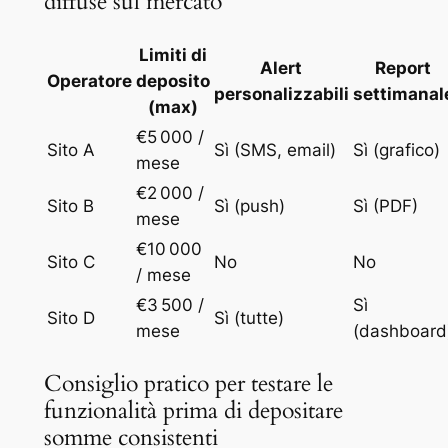
diffuse sul mercato
Limiti di
Alert
Report
Operatore
deposito
personalizzabili
settimanal
(max)
€5 000 /
Sito A
Sì (SMS, email)
Sì (grafico)
mese
€2 000 /
Sito B
Sì (push)
Sì (PDF)
mese
€10 000
Sito C
No
No
/ mese
€3 500 /
Sì
Sito D
Sì (tutte)
mese
(dashboard
Consiglio pratico per testare le
funzionalità prima di depositare
somme consistenti