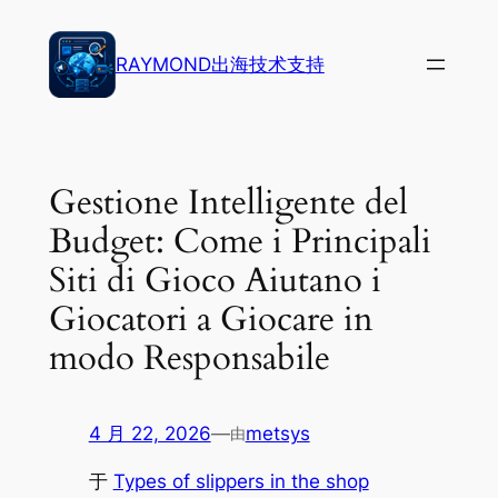
跳
至
RAYMOND出海技术支持
内
容
Gestione Intelligente del
Budget: Come i Principali
Siti di Gioco Aiutano i
Giocatori a Giocare in
modo Responsabile
4 月 22, 2026
—
metsys
由
于
Types of slippers in the shop