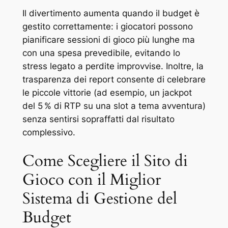
Il divertimento aumenta quando il budget è
gestito correttamente: i giocatori possono
pianificare sessioni di gioco più lunghe ma
con una spesa prevedibile, evitando lo
stress legato a perdite improvvise. Inoltre, la
trasparenza dei report consente di celebrare
le piccole vittorie (ad esempio, un jackpot
del 5 % di RTP su una slot a tema avventura)
senza sentirsi sopraffatti dal risultato
complessivo.
Come Scegliere il Sito di
Gioco con il Miglior
Sistema di Gestione del
Budget