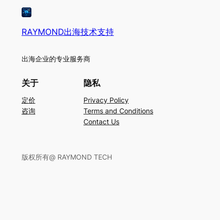
RAYMOND出海技术支持
出海企业的专业服务商
关于
隐私
定价
Privacy Policy
咨询
Terms and Conditions
Contact Us
版权所有@ RAYMOND TECH