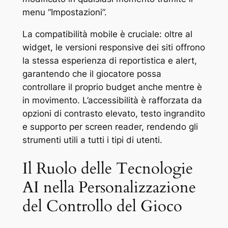
menu “Impostazioni”.
La compatibilità mobile è cruciale: oltre al
widget, le versioni responsive dei siti offrono
la stessa esperienza di reportistica e alert,
garantendo che il giocatore possa
controllare il proprio budget anche mentre è
in movimento. L’accessibilità è rafforzata da
opzioni di contrasto elevato, testo ingrandito
e supporto per screen reader, rendendo gli
strumenti utili a tutti i tipi di utenti.
Il Ruolo delle Tecnologie
AI nella Personalizzazione
del Controllo del Gioco