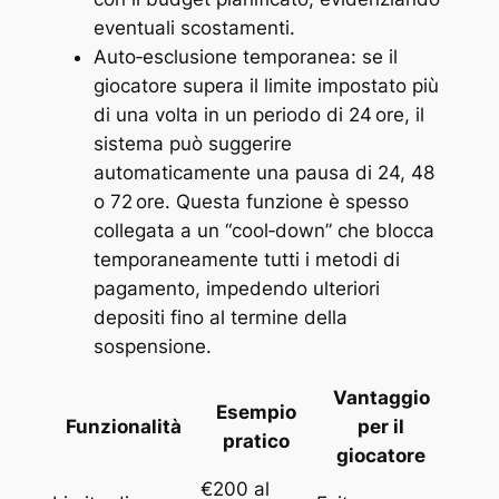
eventuali scostamenti.
Auto‑esclusione temporanea: se il
giocatore supera il limite impostato più
di una volta in un periodo di 24 ore, il
sistema può suggerire
automaticamente una pausa di 24, 48
o 72 ore. Questa funzione è spesso
collegata a un “cool‑down” che blocca
temporaneamente tutti i metodi di
pagamento, impedendo ulteriori
depositi fino al termine della
sospensione.
Vantaggio
Esempio
Funzionalità
per il
pratico
giocatore
€200 al