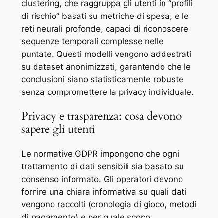
clustering, che raggruppa gli utenti in “profili
di rischio” basati su metriche di spesa, e le
reti neurali profonde, capaci di riconoscere
sequenze temporali complesse nelle
puntate. Questi modelli vengono addestrati
su dataset anonimizzati, garantendo che le
conclusioni siano statisticamente robuste
senza compromettere la privacy individuale.
Privacy e trasparenza: cosa devono
sapere gli utenti
Le normative GDPR impongono che ogni
trattamento di dati sensibili sia basato su
consenso informato. Gli operatori devono
fornire una chiara informativa su quali dati
vengono raccolti (cronologia di gioco, metodi
di pagamento) e per quale scopo